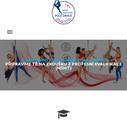
STAŇ SE INSTRUKTOREM POLE DANCE
PŘIPRAVÍME TĚ NA ZKOUŠKU Z PROFESNÍ KVALIFIKACE
(MŠMT)