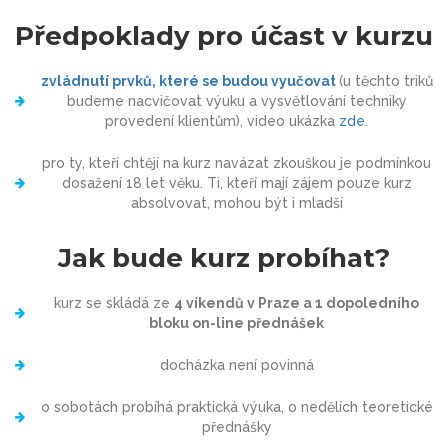
Předpoklady pro účast v kurzu
zvládnutí prvků, které se budou vyučovat
(u těchto triků
budeme nacvičovat výuku a vysvětlování techniky
provedení klientům), video ukázka
zde
.
pro ty, kteří chtějí na kurz navázat zkouškou je podmínkou
dosažení 18 let věku. Ti, kteří mají zájem pouze kurz
absolvovat, mohou být i mladší
Jak bude kurz probíhat?
kurz se skládá ze
4 víkendů v Praze a 1 dopoledního
bloku on-line přednášek
docházka není povinná
o sobotách probíhá praktická výuka, o nedělích teoretické
přednášky