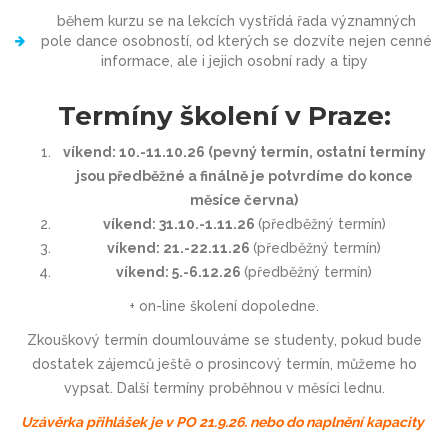
během kurzu se na lekcích vystřídá řada významných
pole dance osobností, od kterých se dozvíte nejen cenné
informace, ale i jejich osobní rady a tipy
Termíny školení v Praze:
víkend: 10.-11.10.26 (pevný termín, ostatní termíny
jsou předběžné a finálně je potvrdíme do konce
měsíce června)
víkend: 31.10.-1.11.26
(předběžný termín)
víkend: 21.-22.11.26
(předběžný termín)
víkend: 5.-6.12.26
(předběžný termín)
+ on-line školení dopoledne.
Zkouškový termín doumlouváme se studenty, pokud bude
dostatek zájemců ještě o prosincový termín, můžeme ho
vypsat. Další termíny proběhnou v měsíci lednu.
Uzávěrka přihlášek je v PO 21.9.26. nebo do naplnění kapacity