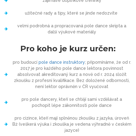
zajímavé doplňkové tréninky
užitečné rady a tipy, které se jinde nedozvíte
velmi podrobná a propracovaná pole dance skripta a
další výukové materiály
Pro koho je kurz určen:
pro budoucí
pole dance instruktory
; připomínáme, že od r.
2017 je pro každého pole dance lektora povinnost
absolvovat akreditovaný kurz a nově od r. 2024 složit
zkoušku z profesní kvalifikace. Bez doložené odbornosti,
není lektor oprávněn v ČR vyučovat
pro pole dancery, kteří se chtějí sami vzdělávat a
pochopit lépe zákonnitosti pole dance
pro cizince, kteří mají splněnou zkoušku z jazyka, úroveň
B2 (veškerá výuka i zkouška je vedena výhradně v českém
jazyce)