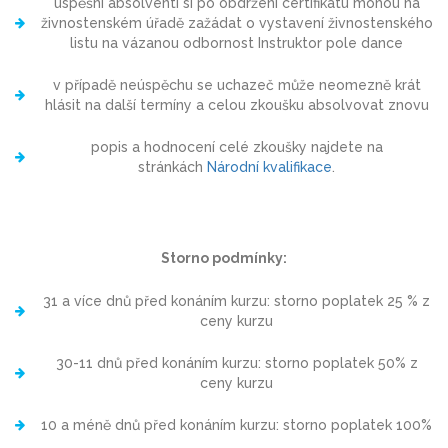
úspěšní absolventi si po obdržení certifikátu mohou na
živnostenském úřadě zažádat o vystavení živnostenského
listu na vázanou odbornost Instruktor pole dance
v případě neúspěchu se uchazeč může neomezně krát
hlásit na další termíny a celou zkoušku absolvovat znovu
popis a hodnocení celé zkoušky najdete na
stránkách
Národní kvalifikace
.
Storno podmínky:
31 a více dnů před konáním kurzu: storno poplatek 25 % z
ceny kurzu
30-11 dnů před konáním kurzu: storno poplatek 50% z
ceny kurzu
10 a méně dnů před konáním kurzu: storno poplatek 100%