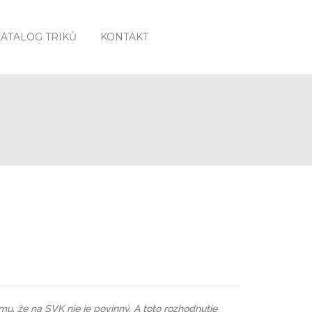
KATALOG TRIKŮ
KONTAKT
mu, že na SVK nie je povinný. A toto rozhodnutie