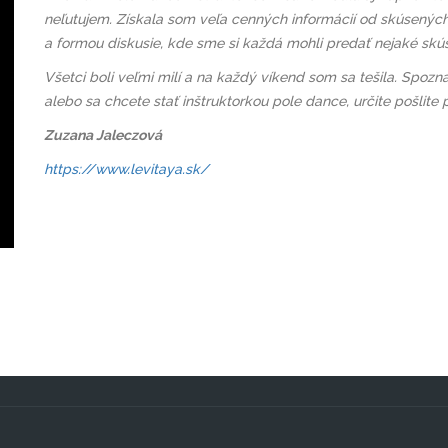
neľutujem. Získala som veľa cenných informácií od skúsených
a formou diskusie, kde sme si každá mohli predať nejaké skús
Všetci boli veľmi milí a na každý víkend som sa tešila. Spozn
alebo sa chcete stať inštruktorkou pole dance, určite pošlite p
Zuzana Jaleczová
https://www.levitaya.sk/