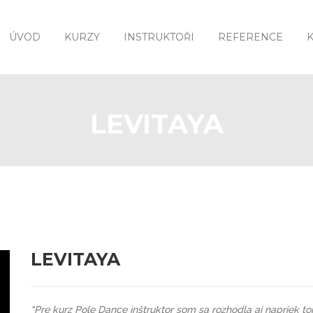
ÚVOD
KURZY
INSTRUKTOŘI
REFERENCE
LEVITAYA
LEVITAYA
"Pre kurz Pole Dance inštruktor som sa rozhodla aj napriek to