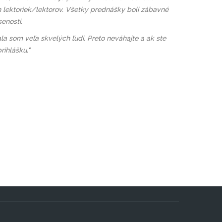
 lektoriek/lektorov.
Všetky prednášky boli zábavné
enosti.
ala som veľa skvelých ľudí. Preto neváhajte a ak ste
rihlášku."