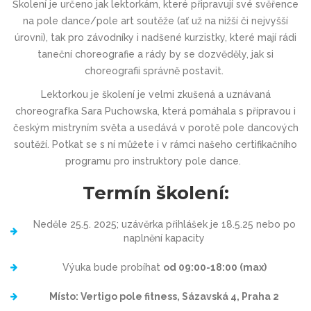
Školení je určeno jak lektorkám, které připravují své svěřence
na pole dance/pole art soutěže (ať už na nižší či nejvyšší
úrovni), tak pro závodníky i nadšené kurzistky, které mají rádi
taneční choreografie a rády by se dozvěděly, jak si
choreografii správně postavit.
Lektorkou je školení je velmi zkušená a uznávaná
choreografka Sara Puchowska, která pomáhala s přípravou i
českým mistryním světa a usedává v porotě pole dancových
soutěží. Potkat se s ní můžete i v rámci našeho certifikačního
programu pro instruktory pole dance.
Termín školení:
Neděle 25.5. 2025; uzávěrka přihlášek je 18.5.25 nebo po
naplnění kapacity
Výuka bude probíhat
od 09:00-18:00 (max)
Místo: Vertigo pole fitness, Sázavská 4, Praha 2